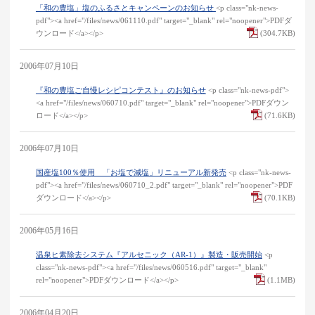
「和の豊塩」塩のふるさとキャンペーンのお知らせ
<p class="nk-news-
pdf"><a href="/files/news/061110.pdf" target="_blank" rel="noopener">PDFダ
ウンロード</a></p>
(304.7KB)
2006年07月10日
『和の豊塩ご自慢レシピコンテスト』のお知らせ
<p class="nk-news-pdf">
<a href="/files/news/060710.pdf" target="_blank" rel="noopener">PDFダウン
ロード</a></p>
(71.6KB)
2006年07月10日
国産塩100％使用 「お塩で減塩」リニューアル新発売
<p class="nk-news-
pdf"><a href="/files/news/060710_2.pdf" target="_blank" rel="noopener">PDF
ダウンロード</a></p>
(70.1KB)
2006年05月16日
温泉ヒ素除去システム『アルセニック（AR-1）』製造・販売開始
<p
class="nk-news-pdf"><a href="/files/news/060516.pdf" target="_blank"
rel="noopener">PDFダウンロード</a></p>
(1.1MB)
2006年04月20日