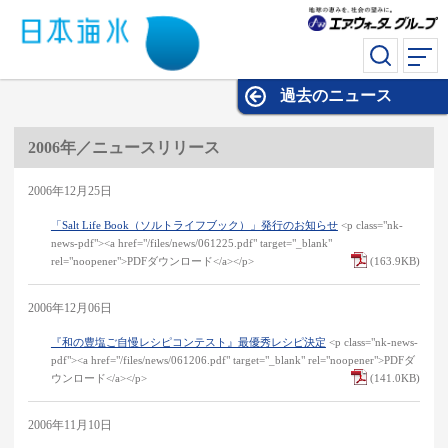
過去のニュース
過去のニュース
2006年／ニュースリリース
2006年12月25日
「Salt Life Book（ソルトライフブック）」発行のお知らせ
<p class="nk-
news-pdf"><a href="/files/news/061225.pdf" target="_blank"
rel="noopener">PDFダウンロード</a></p>
(163.9KB)
2006年12月06日
『和の豊塩ご自慢レシピコンテスト』最優秀レシピ決定
<p class="nk-news-
pdf"><a href="/files/news/061206.pdf" target="_blank" rel="noopener">PDFダ
ウンロード</a></p>
(141.0KB)
2006年11月10日