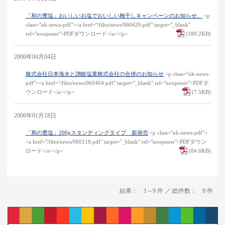
「和の豊塩」おいしいお塩でおいしい梅干しキャンペーンのお知らせ。
<p
class="nk-news-pdf"><a href="/files/news/060420.pdf" target="_blank"
rel="noopener">PDFダウンロード</a></p>
(189.2KB)
2006年04月04日
株式会社日本海水と讃岐塩業株式会社の合併のお知らせ
<p class="nk-news-
pdf"><a href="/files/news/060404.pdf" target="_blank" rel="noopener">PDFダ
ウンロード</a></p>
(7.5KB)
2006年01月18日
「和の豊塩」200gスタンディングタイプ 新発売
<p class="nk-news-pdf">
<a href="/files/news/060118.pdf" target="_blank" rel="noopener">PDFダウン
ロード</a></p>
(84.6KB)
結果： 1～9 件 ／ 総件数： 9 件