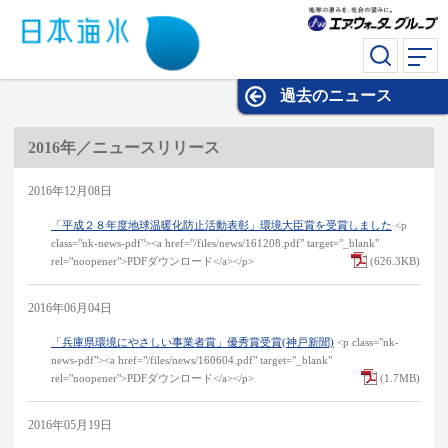
過去のニュース
過去のニュース
2016年／ニュースリリース
2016年12月08日
「平成２８年度地球温暖化防止活動表彰」環境大臣賞を受賞しました
<p
class="nk-news-pdf"><a href="/files/news/161208.pdf" target="_blank"
rel="noopener">PDFダウンロード</a></p>
(626.3KB)
2016年06月04日
「兵庫県環境にやさしい事業者賞」優秀賞受賞(神戸新聞)
<p class="nk-
news-pdf"><a href="/files/news/160604.pdf" target="_blank"
rel="noopener">PDFダウンロード</a></p>
(1.7MB)
2016年05月19日