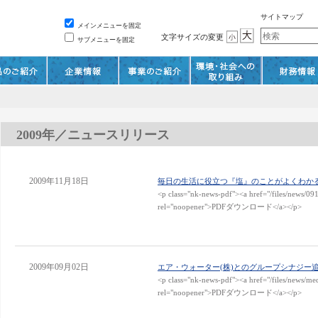
サイトマップ
メインメニューを固定
文字サイズの変更
サブメニューを固定
2009年／ニュースリリース
2009年11月18日
毎日の生活に役立つ『塩』のことがよくわかる 日本海
<p class="nk-news-pdf"><a href="/files/news/09
rel="noopener">PDFダウンロード</a></p>
2009年09月02日
エア・ウォーター(株)とのグループシナジー
<p class="nk-news-pdf"><a href="/files/news/me
rel="noopener">PDFダウンロード</a></p>