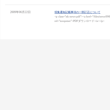
2009年06月22日
招集通知記載事項の一部訂正について
<p class="nk-news-pdf"><a href="/files/news/09
rel="noopener">PDFダウンロード</a></p>