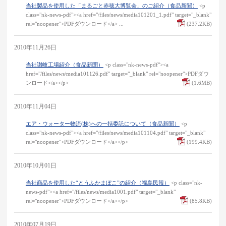
当社製品を使用した「まるごと赤穂大博覧会」のご紹介（食品新聞）
<p
class="nk-news-pdf"><a href="/files/news/media101201_1.pdf" target="_blank"
rel="noopener">PDFダウンロード</a> ...
(237.2KB)
2010年11月26日
当社讃岐工場紹介（食品新聞）
<p class="nk-news-pdf"><a
href="/files/news/media101126.pdf" target="_blank" rel="noopener">PDFダウ
ンロード</a></p>
(1.6MB)
2010年11月04日
エア・ウォーター物流(株)への一括委託について（食品新聞）
<p
class="nk-news-pdf"><a href="/files/news/media101104.pdf" target="_blank"
rel="noopener">PDFダウンロード</a></p>
(199.4KB)
2010年10月01日
当社商品を使用した“とうふかまぼこ”の紹介（福島民報）
<p class="nk-
news-pdf"><a href="/files/news/media1001.pdf" target="_blank"
rel="noopener">PDFダウンロード</a></p>
(85.8KB)
2010年07月19日