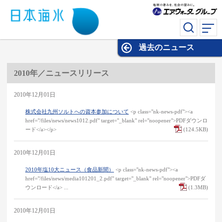
過去のニュース
過去のニュース
2010年／ニュースリリース
2010年12月01日
株式会社九州ソルトへの資本参加について
<p class="nk-news-pdf"><a
href="/files/news/news1012.pdf" target="_blank" rel="noopener">PDFダウンロ
ード</a></p>
(124.5KB)
2010年12月01日
2010年塩10大ニュース（食品新聞）
<p class="nk-news-pdf"><a
href="/files/news/media101201_2.pdf" target="_blank" rel="noopener">PDFダ
ウンロード</a> ...
(1.3MB)
2010年12月01日