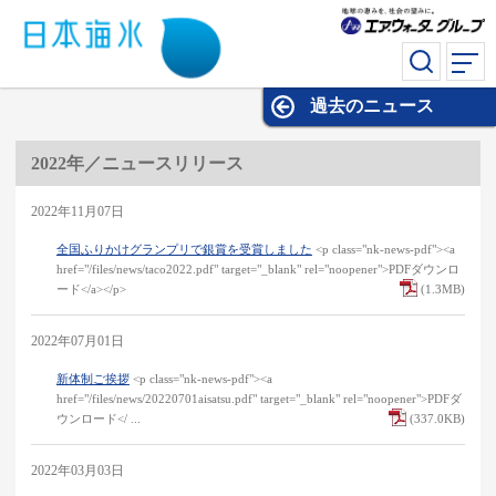
過去のニュース
過去のニュース
2022年／ニュースリリース
2022年11月07日
全国ふりかけグランプリで銀賞を受賞しました
<p class="nk-news-pdf"><a
href="/files/news/taco2022.pdf" target="_blank" rel="noopener">PDFダウンロ
ード</a></p>
(1.3MB)
2022年07月01日
新体制ご挨拶
<p class="nk-news-pdf"><a
href="/files/news/20220701aisatsu.pdf" target="_blank" rel="noopener">PDFダ
ウンロード</ ...
(337.0KB)
2022年03月03日