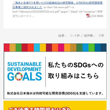
「海水と生体ｱﾐﾝを用いたCO2鉱物化法の研究開発」がNEDOの研究開発委
託事業に採択されました
<p class="nk-news-pdf"><a
href="/files/news/20220303CO2ver2.pdf" target="_blank" rel="noopener">PDF
ダウンロード</ ...
(234.9KB)
結果： 1～3 件 ／ 総件数： 3 件