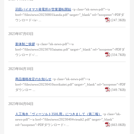
苅田バイオマス発電所が営業運転開始
<p class="nk-news-pdf"><a
href="/files/news/20230801kanda.pdf" target="_blank" rel="noopener">PDFダ
ウンロード</a> ...
(247.3KB)
2023年07月03日
新体制ご挨拶
<p class="nk-news-pdf"><a
href="/files/news/20230703aisatsu.pdf" target="_blank" rel="noopener">PDFダ
ウンロード</ ...
(334.7KB)
2023年04月10日
商品価格改定のお知らせ
<p class="nk-news-pdf"><a
href="/files/news/20230410norikaitei.pdf" target="_blank" rel="noopener">PDF
ダウンロー ...
(349.7KB)
2023年04月04日
人工海水「ヴィーソルト350L用」につきまして（第二報）
<p class="nk-
news-pdf"><a href="/files/news/20230404viesalt2.pdf" target="_blank"
rel="noopener">PDFダウンロード< ...
(663.0KB)