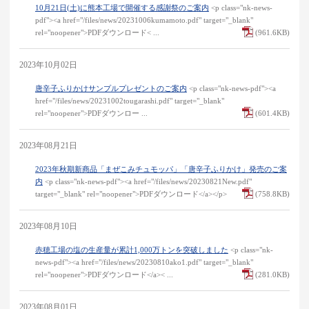
10月21日(土)に熊本工場で開催する感謝祭のご案内
<p class="nk-news-
pdf"><a href="/files/news/20231006kumamoto.pdf" target="_blank"
rel="noopener">PDFダウンロード< ...
(961.6KB)
2023年10月02日
唐辛子ふりかけサンプルプレゼントのご案内
<p class="nk-news-pdf"><a
href="/files/news/20231002tougarashi.pdf" target="_blank"
rel="noopener">PDFダウンロー ...
(601.4KB)
2023年08月21日
2023年秋期新商品「まぜこみチュモッパ」「唐辛子ふりかけ」発売のご案
内
<p class="nk-news-pdf"><a href="/files/news/20230821New.pdf"
target="_blank" rel="noopener">PDFダウンロード</a></p>
(758.8KB)
2023年08月10日
赤穂工場の塩の生産量が累計1,000万トンを突破しました
<p class="nk-
news-pdf"><a href="/files/news/20230810ako1.pdf" target="_blank"
rel="noopener">PDFダウンロード</a>< ...
(281.0KB)
2023年08月01日