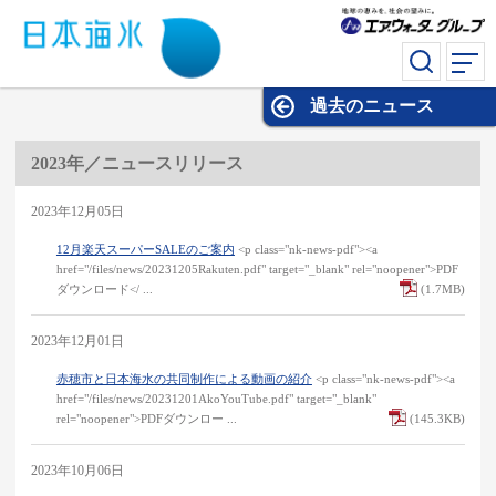
過去のニュース
過去のニュース
2023年／ニュースリリース
2023年12月05日
12月楽天スーパーSALEのご案内
<p class="nk-news-pdf"><a
href="/files/news/20231205Rakuten.pdf" target="_blank" rel="noopener">PDF
ダウンロード</ ...
(1.7MB)
2023年12月01日
赤穂市と日本海水の共同制作による動画の紹介
<p class="nk-news-pdf"><a
href="/files/news/20231201AkoYouTube.pdf" target="_blank"
rel="noopener">PDFダウンロー ...
(145.3KB)
2023年10月06日