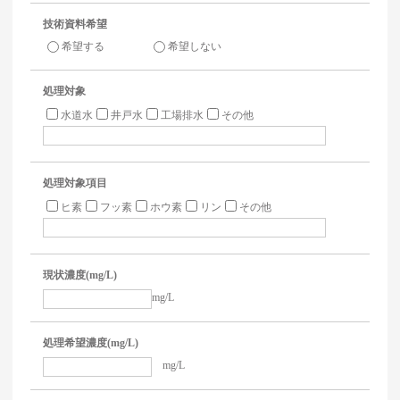
技術資料希望
希望する
希望しない
処理対象
水道水
井戸水
工場排水
その他
処理対象項目
ヒ素
フッ素
ホウ素
リン
その他
現状濃度(mg/L)
mg/L
処理希望濃度(mg/L)
mg/L