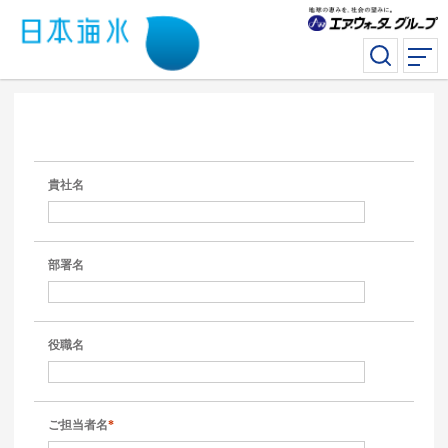
貴社名
部署名
役職名
ご担当者名
*