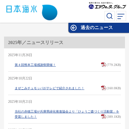
過去のニュース
過去のニュース
2025年／ニュースリリース
2025年11月26日
第４回熊本工場感謝祭開催！
(779.2KB)
2025年10月22日
まぜこみチュモッパがテレビで紹介されました！
(160.0KB)
2025年10月21日
当社の赤穂工場が兵庫県緑化推進協会より「ひょうご森づくり活動賞」を
受賞しました！
(389.1KB)