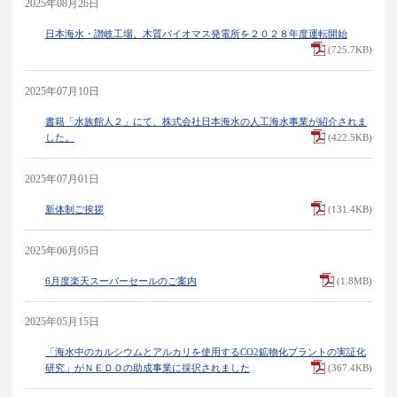
2025年08月26日
日本海水・讃岐工場、木質バイオマス発電所を２０２８年度運転開始
(725.7KB)
2025年07月10日
書籍「水族館人２」にて、株式会社日本海水の人工海水事業が紹介されま
した。
(422.5KB)
2025年07月01日
新体制ご挨拶
(131.4KB)
2025年06月05日
6月度楽天スーパーセールのご案内
(1.8MB)
2025年05月15日
「海水中のカルシウムとアルカリを使用するCO2鉱物化プラントの実証化
研究」がＮＥＤＯの助成事業に採択されました
(367.4KB)