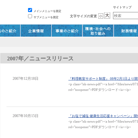
サイトマップ
メインメニューを固定
文字サイズの変更
サブメニューを固定
2007年／ニュースリリース
2007年12月18日
『料理教室サポート制度』 08年2月1日より
<p class="nk-news-pdf"><a href="/files/news/07
rel="noopener">PDFダウンロード</a></p>
2007年10月15日
『お塩で減塩 健康生活応援キャンペーン』開
<p class="nk-news-pdf"><a href="/files/news/07
rel="noopener">PDFダウンロード</a></p>