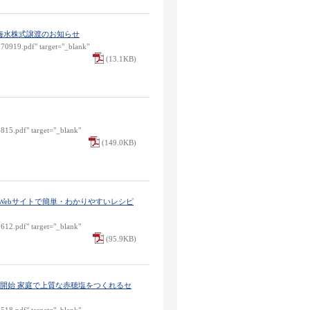
海水株式譲渡のお知らせ
070919.pdf" target="_blank"
(13.1KB)
0815.pdf" target="_blank"
(149.0KB)
Webサイトで簡単・わかりやすいレシピ
0612.pdf" target="_blank"
(95.9KB)
売開始 家庭で上質な赤穂塩をつくれるセ