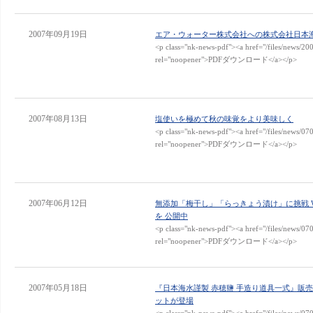
2007年09月19日
エア・ウォーター株式会社への株式会社日本
<p class="nk-news-pdf"><a href="/files/news/20
rel="noopener">PDFダウンロード</a></p>
2007年08月13日
塩使いを極めて秋の味覚をより美味しく
<p class="nk-news-pdf"><a href="/files/news/07
rel="noopener">PDFダウンロード</a></p>
2007年06月12日
無添加「梅干し」「らっきょう漬け」に挑戦 
を 公開中
<p class="nk-news-pdf"><a href="/files/news/07
rel="noopener">PDFダウンロード</a></p>
2007年05月18日
『日本海水謹製 赤穂鹽 手造り道具一式』販
ットが登場