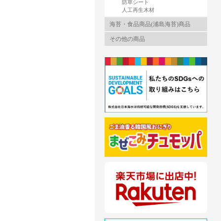
防草シート
人工再生木材
海苔・食品商品(浦島海苔)商品
その他の商品