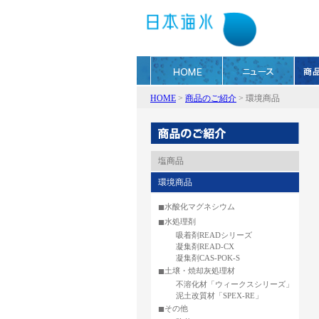
HOME
>
商品のご紹介
>
環境商品
塩商品
環境商品
■
水酸化マグネシウム
■
水処理剤
吸着剤READシリーズ
凝集剤READ-CX
凝集剤CAS-POK-S
■
土壌・焼却灰処理材
不溶化材「ウィークスシリーズ」
泥土改質材「SPEX-RE」
■
その他