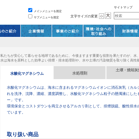
サイトマップ
メインメニューを固定
文字サイズの変更
サブメニューを固定
私たちが安心して暮らせる地球であるために、今後ますます重要な役割を果たすのが、水
水は海水を原料とした効率よい排煙・排水処理剤や、水や土壌の汚染物質を取り除く高性
土壌・焼却灰
水処理剤
水酸化マグネシウム
水酸化マグネシウムは、海水に含まれるマグネシウムイオンに消石灰乳（カル
れを洗浄、沈降、濃縮、濃度調整し、水酸化マグネシウム粒子の懸濁液にした
ー」です。
環境保全とコストダウンを両立させるアルカリ剤として、排煙脱硫、酸性排水
ています。
取り扱い商品