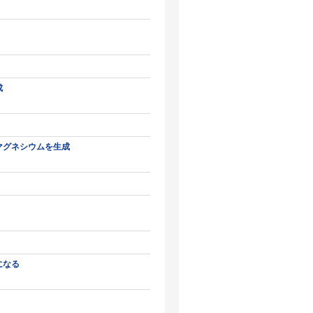
成
マグネシウムを生成
になる