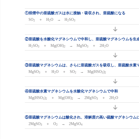
①排煙中の亜硫酸ガスは水に接触・吸収され、亜硫酸になる
SO
＋ H
O → H
SO
2
2
2
3
②亜硫酸を水酸化マグネシウムで中和し、亜硫酸マグネシウムを生
H
SO
＋ Mg(OH)
→ MgSO
＋ 2H
O
2
3
2
3
2
③亜硫酸マグネシウムは、さらに亜硫酸ガスを吸収し、亜硫酸水素
MgSO
＋ H
O ＋ SO
→ Mg(HSO
)
3
2
2
3
2
④亜硫酸水素マグネシウムを水酸化マグネシウムで中和
Mg(HSO
)
＋ Mg(OH)
→ 2MgSO
＋ 2H
O
3
2
2
3
2
⑤亜硫酸マグネシウムは酸化され、溶解度の高い硫酸マグネシウム
2MgSO
＋ O
→ 2MgSO
3
2
4