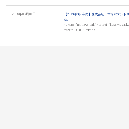
2018年03月01日
【2019年3月卒向】株式会社日本海水エント
た。
<p class="nk-news-link"><a href="https://job.
target="_blank" rel="no ...