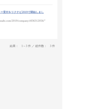
リー受付をリクナビ2019で開始しまし
rikunabi.com/2019/company/r836312056/"
結果： 1～3 件 ／ 総件数： 3 件