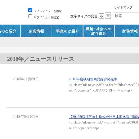
サイトマップ
メインメニューを固定
文字サイズの変更
サブメニューを固定
2018年／ニュースリリース
2018年11月09日
2018年度秋期新商品好評発売中
<p class="nk-news-pdf"><a href="/files/new
rel="noopener">PDFダウンロード</a></p>
2018年03月01日
【2019年3月卒向】株式会社日本海水採用
<p class="nk-news-link"><a href="https://r8363
rel="noopener">https ...