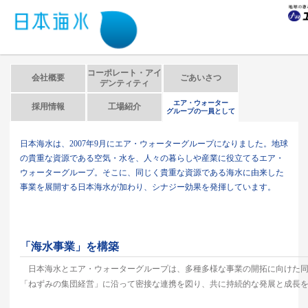
コーポレート・アイ
会社概要
ごあいさつ
デンティティ
エア・ウォーター
採用情報
工場紹介
グループの一員として
日本海水は、2007年9月にエア・ウォーターグループになりました。地球
の貴重な資源である空気・水を、人々の暮らしや産業に役立てるエア・
ウォーターグループ。そこに、同じく貴重な資源である海水に由来した
事業を展開する日本海水が加わり、シナジー効果を発揮しています。
「海水事業」を構築
日本海水とエア・ウォーターグループは、多種多様な事業の開拓に向けた同
「ねずみの集団経営」に沿って密接な連携を図り、共に持続的な発展と成長