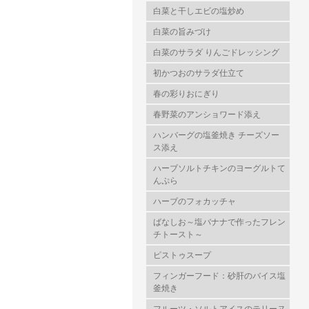
白菜と干しエビの塩炒め
白菜の旨みづけ
白菜のサラダ りんごドレッシング
初かつおのサラダ仕立て
春の彩りおにぎり
春野菜のアンショワード添え
ハンバーグの塩釜焼き チーズソー
ス添え
ハーブソルトチキンのヨーグルトて
んぷら
ハーブのフォカッチャ
ばなしお～塩バナナで作ったフレン
チトースト～
ピストゥスープ
フィンガーフード：砂肝のバイス塩
釜焼き