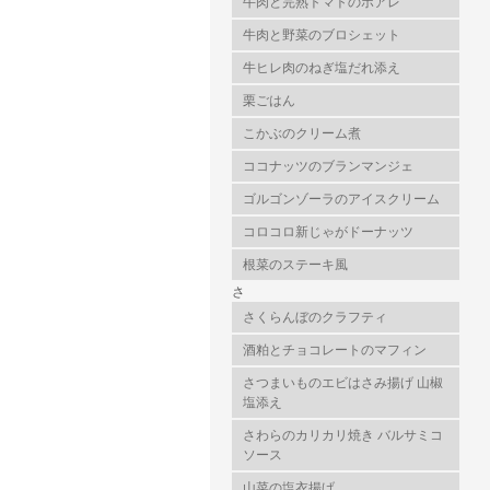
牛肉と完熟トマトのポアレ
牛肉と野菜のブロシェット
牛ヒレ肉のねぎ塩だれ添え
栗ごはん
こかぶのクリーム煮
ココナッツのブランマンジェ
ゴルゴンゾーラのアイスクリーム
コロコロ新じゃがドーナッツ
根菜のステーキ風
さ
さくらんぼのクラフティ
酒粕とチョコレートのマフィン
さつまいものエビはさみ揚げ 山椒
塩添え
さわらのカリカリ焼き バルサミコ
ソース
山菜の塩衣揚げ