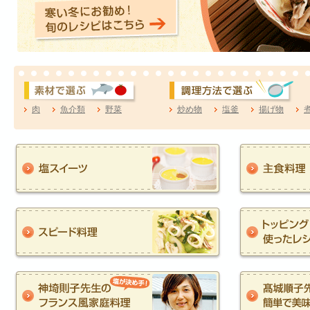
肉
魚介類
野菜
炒め物
塩釜
揚げ物