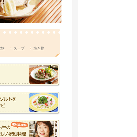
煮物
スープ
焼き物