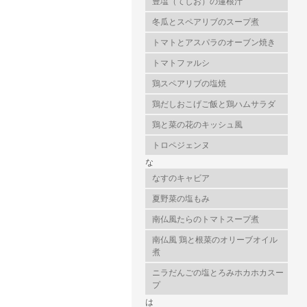
豊塩（てしお）の蓮根汁
冬瓜とスペアリブのスープ煮
トマトとアスパラのオーブン焼き
トマトファルシ
鶏スペアリブの塩焼
鶏だしおこげご飯と鶏ハムサラダ
鶏と菜の花のキッシュ風
トロペジェンヌ
な
なすのキャビア
夏野菜の塩もみ
南仏風たらのトマトスープ煮
南仏風 鶏と根菜のオリーブオイル
煮
ニラだんごの塩とろみホカホカスー
プ
は