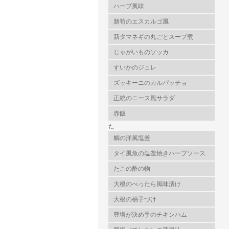
ハーブ風味
新筍のエスカルゴ風
新タマネギの丸ごとスープ煮
じゃがいものソッカ
すいかのジュレ
ズッキーニのカルパッチョ
正統のニース風サラダ
赤飯
た
鯛の洋風塩釜
タイ風魚の塩釜焼きハーブソース
たこの酢の物
大根のべったら風味漬け
大根の柚子づけ
豊塩が決め手のチキンハム