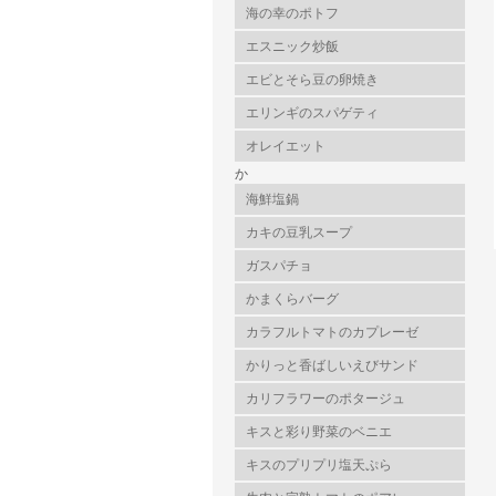
海の幸のポトフ
エスニック炒飯
エビとそら豆の卵焼き
エリンギのスパゲティ
オレイエット
か
海鮮塩鍋
カキの豆乳スープ
ガスパチョ
かまくらバーグ
カラフルトマトのカプレーゼ
かりっと香ばしいえびサンド
カリフラワーのポタージュ
キスと彩り野菜のベニエ
キスのプリプリ塩天ぷら