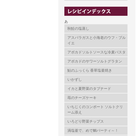
あ
秋鮭の塩蒸し
アスパラガスと小海老のウフ・ブル
イエ
アボカドソルトソースな冷麦パスタ
アボカドのサワーソルトグラタン
鮎のふっくら 香草塩釜焼き
いかずし
イカと夏野菜のタプナード
苺のチーズケーキ
いちじくのコンポート ソルトクリ
ーム添え
いろどり野菜チップス
渦塩釜で、めで鯛パーティ～！