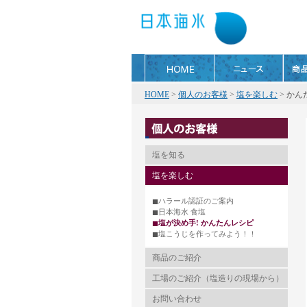
HOME
>
個人のお客様
>
塩を楽しむ
>
かん
塩を知る
塩を楽しむ
■
ハラール認証のご案内
■
日本海水 食塩
■
塩が決め手! かんたんレシピ
■
塩こうじを作ってみよう！！
商品のご紹介
工場のご紹介（塩造りの現場から）
お問い合わせ