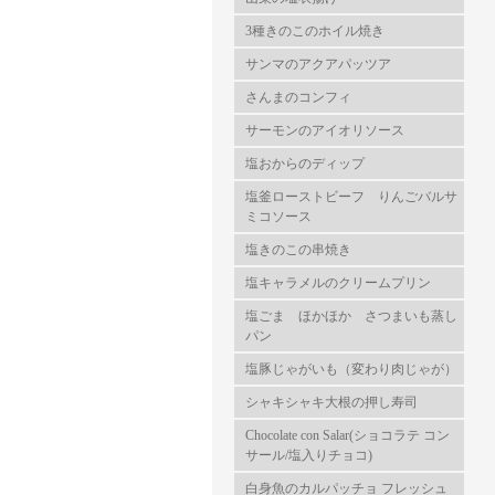
3種きのこのホイル焼き
サンマのアクアパッツア
さんまのコンフィ
サーモンのアイオリソース
塩おからのディップ
塩釜ローストビーフ りんごバルサ
ミコソース
塩きのこの串焼き
塩キャラメルのクリームプリン
塩ごま ほかほか さつまいも蒸し
パン
塩豚じゃがいも（変わり肉じゃが）
シャキシャキ大根の押し寿司
Chocolate con Salar(ショコラテ コン
サール/塩入りチョコ)
白身魚のカルパッチョ フレッシュ