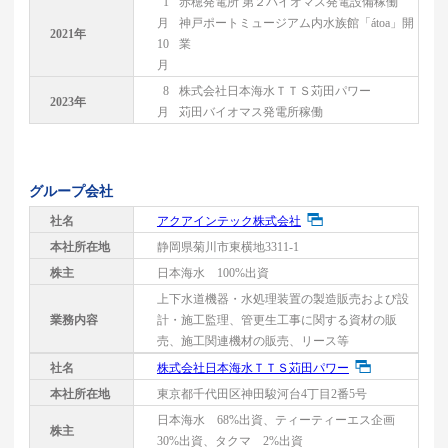
1
赤穂発電所 第２バイオマス発電設備稼働
月
神戸ポートミュージアム内水族館「átoa」開
2021年
10
業
月
8
株式会社日本海水ＴＴＳ苅田パワー
2023年
月
苅田バイオマス発電所稼働
グループ会社
社名
アクアインテック株式会社
本社所在地
静岡県菊川市東横地3311-1
株主
日本海水 100%出資
上下水道機器・水処理装置の製造販売および設
業務内容
計・施工監理、管更生工事に関する資材の販
売、施工関連機材の販売、リース等
社名
株式会社日本海水ＴＴＳ苅田パワー
本社所在地
東京都千代田区神田駿河台4丁目2番5号
日本海水 68%出資、ティーティーエス企画
株主
30%出資、タクマ 2%出資