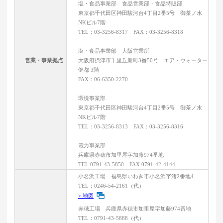
塩・食品事業部 食品営業部・食品特販部
東京都千代田区神田駿河台4丁目2番5号 御茶ノ水
NKビル7階
TEL：03-3256-8317 FAX：03-3256-8318
塩・食品事業部 大阪営業所
営業・事業拠点
大阪府摂津市千里丘新町3番50号 エア・ウォーター
健都 3階
FAX：06-6350-2270
環境事業部
東京都千代田区神田駿河台4丁目2番5号 御茶ノ水
NKビル7階
TEL：03-3256-8313 FAX：03-3256-8316
電力事業部
兵庫県赤穂市加里屋字加藤974番地
TEL:0791-43-5850 FAX:0791-42-4144
小名浜工場 福島県いわき市小名浜字渚2番地4
TEL：0246-54-2161（代）
> 地図
赤穂工場 兵庫県赤穂市加里屋字加藤974番地
TEL：0791-43-5888（代）