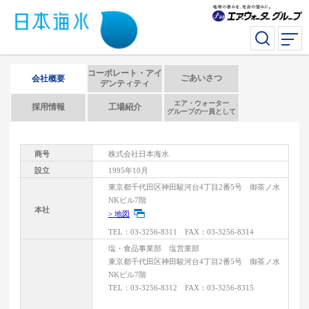
コーポレート・アイ
ごあいさつ
会社概要
デンティティ
エア・ウォーター
採用情報
工場紹介
グループの一員として
商号
株式会社日本海水
設立
1995年10月
東京都千代田区神田駿河台4丁目2番5号 御茶ノ水
NKビル7階
本社
> 地図
TEL：03-3256-8311 FAX：03-3256-8314
塩・食品事業部 塩営業部
東京都千代田区神田駿河台4丁目2番5号 御茶ノ水
NKビル7階
TEL：03-3256-8312 FAX：03-3256-8315