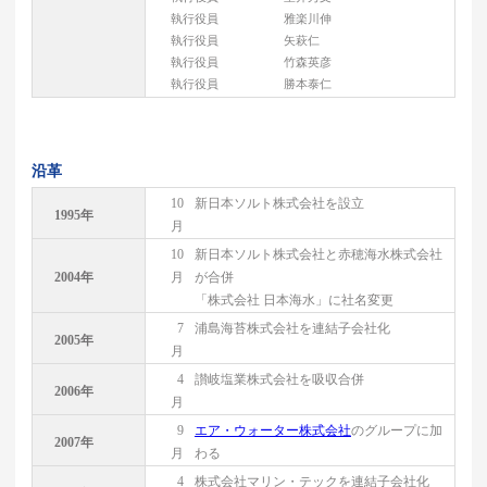
執行役員
雅楽川伸
執行役員
矢萩仁
執行役員
竹森英彦
執行役員
勝本泰仁
沿革
10
新日本ソルト株式会社を設立
1995年
月
10
新日本ソルト株式会社と赤穂海水株式会社
2004年
月
が合併
「株式会社 日本海水」に社名変更
7
浦島海苔株式会社を連結子会社化
2005年
月
4
讃岐塩業株式会社を吸収合併
2006年
月
9
エア・ウォーター株式会社
のグループに加
2007年
月
わる
4
株式会社マリン・テックを連結子会社化