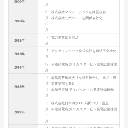
2009年
月
10
株式会社マリン・テックを経営統合
月
株式会社九州ソルトを関係会社化
2010年
12
月
7
電力事業部を発足
2012年
月
7
アクアインテック株式会社を連結子会社化
2013年
月
12
赤穂発電所 第１ガスタービン発電設備稼働
2014年
月
4
浦島海苔株式会社を経営統合し、食品・農
月
業事業部を発足
2015年
4
赤穂発電所 第１バイオマス発電設備稼働
月
6
株式会社日本海水TTS苅田パワー設立
月
赤穂発電所 第２ガスタービン発電設備稼働
2019年
8
月