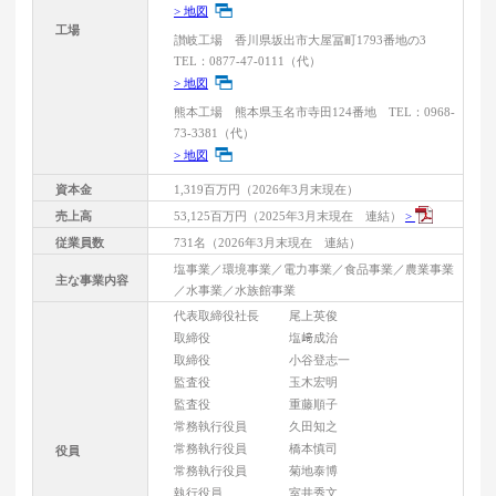
> 地図
工場
讃岐工場 香川県坂出市大屋冨町1793番地の3
TEL：0877-47-0111（代）
> 地図
熊本工場 熊本県玉名市寺田124番地 TEL：0968-
73-3381（代）
> 地図
資本金
1,319百万円（2026年3月末現在）
売上高
53,125百万円（2025年3月末現在 連結）
>
従業員数
731名（2026年3月末現在 連結）
塩事業／環境事業／電力事業／食品事業／農業事業
主な事業内容
／水事業／水族館事業
代表取締役社長
尾上英俊
取締役
塩﨑成治
取締役
小谷登志一
監査役
玉木宏明
監査役
重藤順子
常務執行役員
久田知之
常務執行役員
橋本慎司
役員
常務執行役員
菊地泰博
執行役員
室井秀文